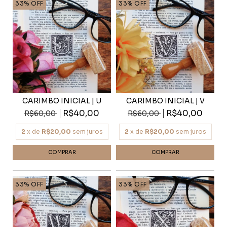
33
%
OFF
33
%
OFF
CARIMBO INICIAL | U
CARIMBO INICIAL | V
R$40,00
R$40,00
R$60,00
R$60,00
2
x de
R$20,00
sem juros
2
x de
R$20,00
sem juros
33
%
OFF
33
%
OFF