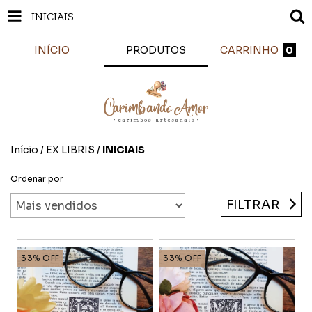
INICIAIS
INÍCIO
PRODUTOS
CARRINHO
0
Início
/
EX LIBRIS
/
INICIAIS
Ordenar por
FILTRAR
33
%
OFF
33
%
OFF