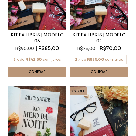
KIT EX LIBRIS | MODELO
KIT EX LIBRIS | MODELO
03
02
R$85,00
R$70,00
R$90,00
R$75,00
2
x de
R$42,50
sem juros
2
x de
R$35,00
sem juros
7
%
OFF