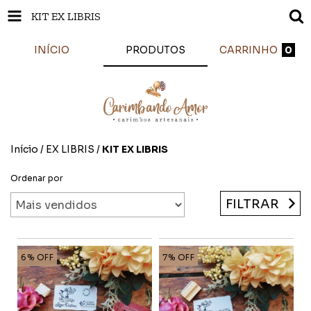
KIT EX LIBRIS
INÍCIO
PRODUTOS
CARRINHO
0
Início
/
EX LIBRIS
/
KIT EX LIBRIS
Ordenar por
FILTRAR
6
%
OFF
7
%
OFF