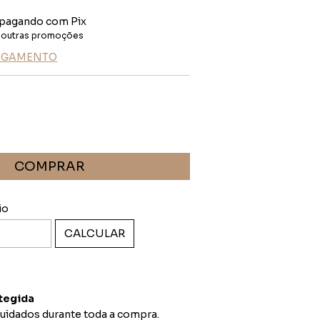
pagando com Pix
 outras promoções
PAGAMENTO
ALTERAR CEP
EP:
io
CALCULAR
tegida
uidados durante toda a compra.