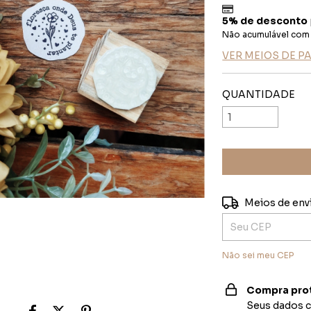
5% de desconto
Não acumulável com
VER MEIOS DE 
QUANTIDADE
Entregas para o C
Meios de env
Não sei meu CEP
Compra pro
Seus dados c