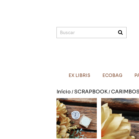
EX LIBRIS
ECOBAG
P
Início
SCRAPBOOK
CARIMBO
/
/