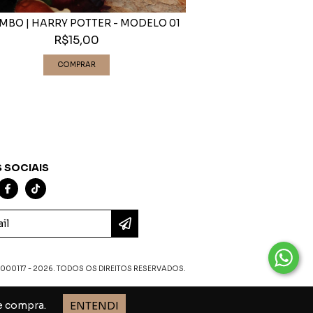
MBO | HARRY POTTER - MODELO 01
CARIMBO | HARRY P
R$15,00
R$15
 SOCIAIS
00117 - 2026. TODOS OS DIREITOS RESERVADOS.
ENTENDI
de compra.