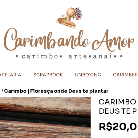
APELARIA
SCRAPBOOK
UNBOXING
CARIMBEIR
S
Carimbo | Floresça onde Deus te plantar
/
CARIMBO 
DEUS TE 
R$20,