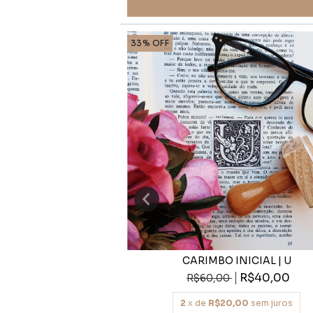
33
%
OFF
INICIAL | P
CARIMBO INICIAL | U
R$40,00
R$40,00
R$60,00
,00
sem juros
2
x de
R$20,00
sem juros