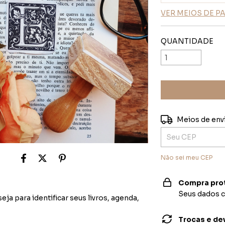
VER MEIOS DE 
QUANTIDADE
Entregas para o C
Meios de env
Não sei meu CEP
Compra pro
Seus dados c
eja para identificar seus livros, agenda,
Trocas e de