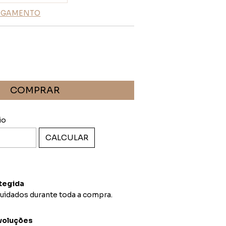
PAGAMENTO
ALTERAR CEP
EP:
io
CALCULAR
tegida
uidados durante toda a compra.
voluções