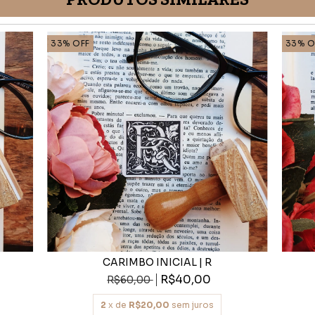
33
%
OFF
33
%
O
CARIMBO INICIAL | R
R$40,00
R$60,00
2
x de
R$20,00
sem juros