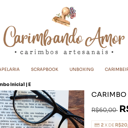
APELARIA
SCRAPBOOK
UNBOXING
CARIMBEIR
bo Inicial | E
CARIMBO I
R
R$60,00
2
X DE
R$20