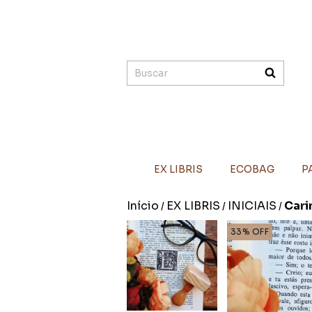
EX LIBRIS
ECOBAG
P
Início
EX LIBRIS
INICIAIS
Carim
/
/
/
33
%
OFF