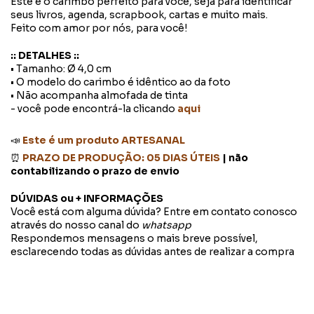
Este é o carimbo perfeito para você, seja para identificar
seus livros, agenda, scrapbook, cartas e muito mais.
Feito com amor por nós, para você!
:: DETALHES ::
• Tamanho: Ø 4,0 cm
• O modelo do carimbo é idêntico ao da foto
• Não acompanha almofada de tinta
- você pode encontrá-la clicando
aqui
📣
Este é um produto ARTESANAL
⏰
PRAZO DE PRODUÇÃO: 05 DIAS ÚTEIS
| não
contabilizando o prazo de envio
DÚVIDAS ou + INFORMAÇÕES
Você está com alguma dúvida? Entre em contato conosco
através do nosso canal do
whatsapp
Respondemos mensagens o mais breve possível,
esclarecendo todas as dúvidas antes de realizar a compra