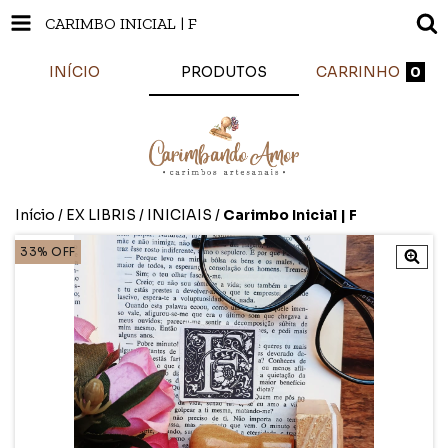
CARIMBO INICIAL | F
INÍCIO
PRODUTOS
CARRINHO
0
Início
/
EX LIBRIS
/
INICIAIS
/
Carimbo Inicial | F
33
%
OFF