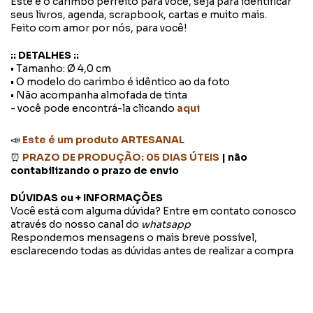
Este é o carimbo perfeito para você, seja para identificar
seus livros, agenda, scrapbook, cartas e muito mais.
Feito com amor por nós, para você!
:: DETALHES ::
• Tamanho: Ø 4,0 cm
• O modelo do carimbo é idêntico ao da foto
• Não acompanha almofada de tinta
- você pode encontrá-la clicando
aqui
📣
Este é um produto ARTESANAL
⏰
PRAZO DE PRODUÇÃO: 05 DIAS ÚTEIS
| não
contabilizando o prazo de envio
DÚVIDAS ou + INFORMAÇÕES
Você está com alguma dúvida? Entre em contato conosco
através do nosso canal do
whatsapp
Respondemos mensagens o mais breve possível,
esclarecendo todas as dúvidas antes de realizar a compra