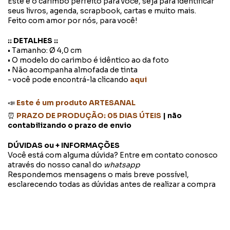
Este é o carimbo perfeito para você, seja para identificar
seus livros, agenda, scrapbook, cartas e muito mais.
Feito com amor por nós, para você!
:: DETALHES ::
• Tamanho: Ø 4,0 cm
• O modelo do carimbo é idêntico ao da foto
• Não acompanha almofada de tinta
- você pode encontrá-la clicando
aqui
📣
Este é um produto ARTESANAL
⏰
PRAZO DE PRODUÇÃO: 05 DIAS ÚTEIS
| não
contabilizando o prazo de envio
DÚVIDAS ou + INFORMAÇÕES
Você está com alguma dúvida? Entre em contato conosco
através do nosso canal do
whatsapp
Respondemos mensagens o mais breve possível,
esclarecendo todas as dúvidas antes de realizar a compra