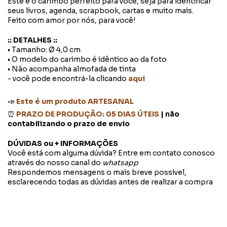
Este é o carimbo perfeito para você, seja para identificar
seus livros, agenda, scrapbook, cartas e muito mais.
Feito com amor por nós, para você!
:: DETALHES ::
• Tamanho: Ø 4,0 cm
• O modelo do carimbo é idêntico ao da foto
• Não acompanha almofada de tinta
- você pode encontrá-la clicando
aqui
📣
Este é um produto ARTESANAL
⏰
PRAZO DE PRODUÇÃO: 05 DIAS ÚTEIS
| não
contabilizando o prazo de envio
DÚVIDAS ou + INFORMAÇÕES
Você está com alguma dúvida? Entre em contato conosco
através do nosso canal do
whatsapp
Respondemos mensagens o mais breve possível,
esclarecendo todas as dúvidas antes de realizar a compra